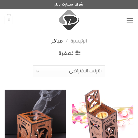
Ski
شركة سمارت ديلز
t
conten
0
الرئيسية
/
مباخر
تصفية