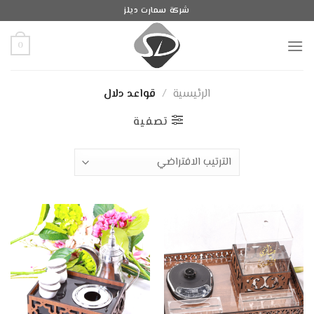
Ski
شركة سمارت ديلز
t
conten
0
الرئيسية
/
قواعد دلال
تصفية