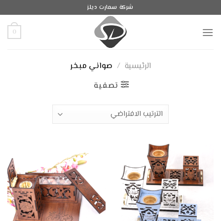
Ski
شركة سمارت ديلز
t
conten
0
الرئيسية
/
صواني مبخر
تصفية