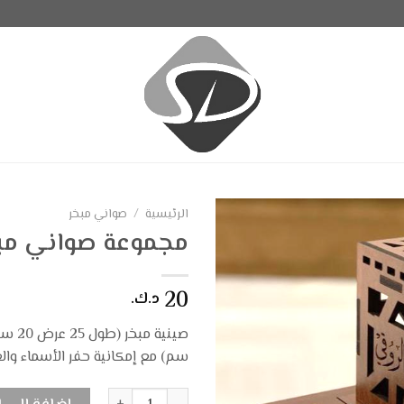
الرئيسية
/
صواني مبخر
مجموعة صواني مبخ
20
د.ك.
سم) مع إمكانية حفر الأسماء وال
كمية دهن عود معتق