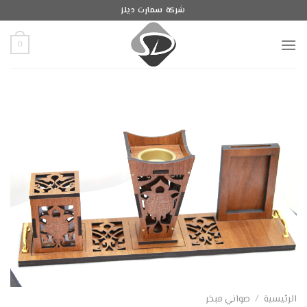
Ski
شركة سمارت ديلز
t
conten
0
الرئيسية
/
صواني مبخر